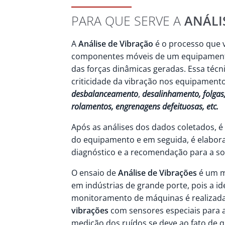
PARA QUE SERVE A
ANÁLI
A
Análise de Vibração
é o processo que v
componentes móveis de um equipamento e
das forças dinâmicas geradas. Essa técni
criticidade da vibração nos equipamento
desbalanceamento
,
desalinhamento, folgas,
rolamentos, engrenagens defeituosas, etc.
Após as análises dos dados coletados, é 
do equipamento e em seguida, é elabor
diagnóstico e a recomendação para a s
O ensaio de
Análise de Vibrações
é um m
em indústrias de grande porte, pois a id
monitoramento de máquinas é realizad
vibrações
com sensores especiais para a
medição dos ruídos se deve ao fato de 