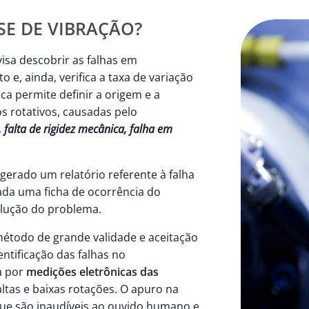
SE DE VIBRAÇÃO?
isa descobrir as falhas em
, ainda, verifica a taxa de variação
ca permite definir a origem e a
s rotativos, causadas pelo
 falta de rigidez mecânica, falha em
gerado um relatório referente à falha
ada uma ficha de ocorrência do
olução do problema.
étodo de grande validade e aceitação
entificação das falhas no
a por
medições eletrônicas das
ltas e baixas rotações. O apuro na
que são inaudíveis ao ouvido humano e