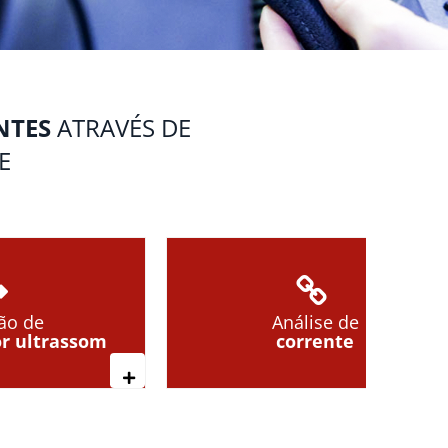
NTES
ATRAVÉS DE
E
ão de
Análise de
r ultrassom
corrente
Leia mais