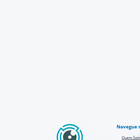
Navegue n
Quem So