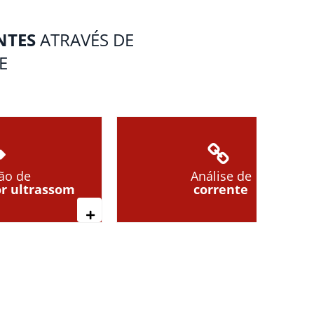
NTES
ATRAVÉS DE
E
ão de
Análise de
r ultrassom
corrente
Leia mais