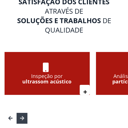
SATISFAÇÃO DOS CLIENTES
ATRAVÉS DE
SOLUÇÕES E TRABALHOS
DE
QUALIDADE
Inspeção por
Anális
ultrassom acústico
partí
Leia mais